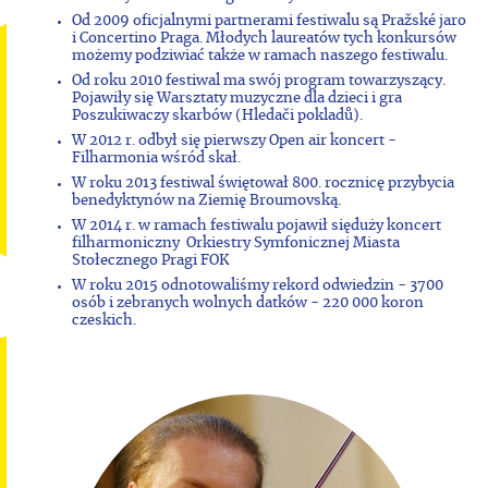
Od 2009 oficjalnymi partnerami festiwalu są Pražské jaro
i Concertino Praga. Młodych laureatów tych konkursów
możemy podziwiać także w ramach naszego festiwalu.
Od roku 2010 festiwal ma swój program towarzyszący.
Pojawiły się Warsztaty muzyczne dla dzieci i gra
Poszukiwaczy skarbów (Hledači pokladů).
W 2012 r. odbył się pierwszy Open air koncert -
Filharmonia wśród skał.
W roku 2013 festiwal świętował 800. rocznicę przybycia
benedyktynów na Ziemię Broumovską.
W 2014 r. w ramach festiwalu pojawił sięduży koncert
filharmoniczny Orkiestry Symfonicznej Miasta
Stołecznego Pragi FOK
W roku 2015 odnotowaliśmy rekord odwiedzin - 3700
osób i zebranych wolnych datków - 220 000 koron
czeskich.