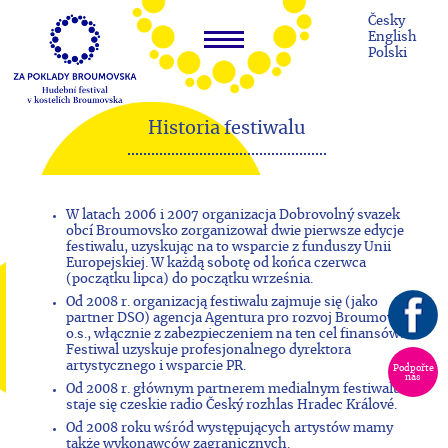
Česky
English
Polski
Historia festiwalu
W latach 2006 i 2007 organizacja Dobrovolný svazek
obcí Broumovsko zorganizował dwie pierwsze edycje
festiwalu, uzyskując na to wsparcie z funduszy Unii
Europejskiej. W każdą sobotę od końca czerwca
(początku lipca) do początku września.
Od 2008 r. organizacją festiwalu zajmuje się (jako
partner DSO) agencja Agentura pro rozvoj Broumovska
o.s., włącznie z zabezpieczeniem na ten cel finansów.
Festiwal uzyskuje profesjonalnego dyrektora
artystycznego i wsparcie PR.
Podpořte
nás
Od 2008 r. głównym partnerem medialnym festiwalu
staje się czeskie radio Český rozhlas Hradec Králové.
Od 2008 roku wśród występujących artystów mamy
także wykonawców zagranicznych.